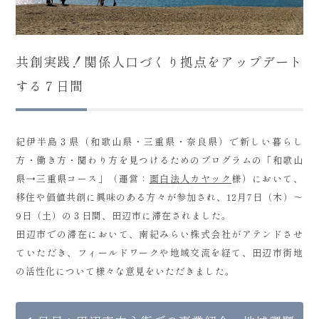
共創実践！関係人口づくり拠点をアップデート
する７日間
紀伊半島３県（和歌山県・三重県・奈良県）で新しい暮らし
方・働き方・関わり方を見つけるためのプログラムの「和歌山
県→三重県コース」（運営：
面白法人カヤック
様）において、
移住や価値共創に興味のある方々が参加され、12月7日（木）～
9日（土）の３日間、田辺市に滞在されました。
田辺市での滞在において、南紀みらい株式会社がアテンドさせ
ていただき、フィールドワークや地域交流を経て、田辺市街地
の活性化について様々な意見をいただきました。