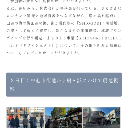
て参加者の皆さんに共有させていただきました。
また、南紀みらい株式会社が事務局を担っている、さまざまな
コンテンツ開発と地域資源をつなげながら、扇ヶ浜を起点に、
田辺の海や街田辺の海、街が現代版の「SHIOGORI：潮垢離」
の場として改めて確立し、新たなまちの価値創造、地域ブラン
ディングを行う観光・まちづくり事業【SHIOGORI PROJECT
（シオゴリプロジェクト）】について、その取り組みと課題に
ついてもプレゼンさせていただきました。
２日目：中心市街地から扇ヶ浜にかけて現地視
察