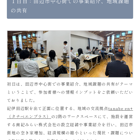
１日目：田辺市中心街での事業紹介、地域課題
の共有
初日は、田辺市中心街での事業紹介、地域課題の共有がテーマ
ということで、参加者様への情報インプットをご依頼いただい
ておりました。
紀伊田辺駅を出て正面に位置する、地域の交流拠点
tanabe en+
（タナベエンプラス）
の2階のワークスペースにて、施設を運営
する南紀みらい株式会社の設立経緯や事業紹介を行い、田辺市
街地の空き家増加、経済規模の縮小といった現状・課題につい