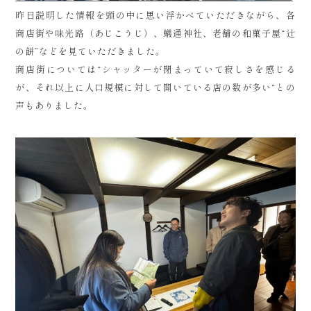
昨日説明した情報を頭の中に思い浮かべていただきながら、各
商店街や味光路（あじこうじ）、蟻通神社、老舗の和菓子屋“辻
の餅”などを見ていただきました。
商店街については“シャッターが閉まっていて寂しさを感じる
が、それ以上に人口規模に対して開いている店の数が多い“との
声もありました。