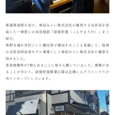
湊通商店街を抜け、南紀みらい株式会社が運営する古民家を改
装した一棟貸しの宿泊施設「紺屋町屋（こんやまちや）」をご
紹介。
熊野古道を目的とした観光客が増加することも見越して、地域
の古民家利活用モデル事業として南紀みらい株式会社が運営を
始めました。
客室稼働率が7割もあることに皆さん驚いていました。需要があ
ることが分かり、紺屋町屋開業以降は近隣にもゲストハウスが
次々とオープンしています。