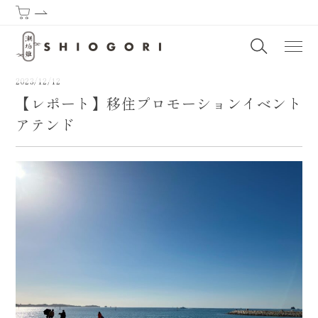
潮垢離からはじまる熊野古道 | SHIOGORI (Purification by the sea) : T
2023/12/12
【レポート】移住プロモーションイベント
アテンド