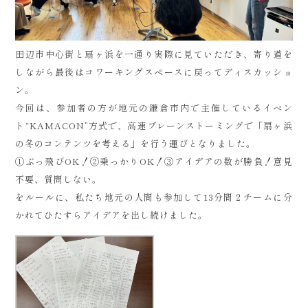
田辺市中心街と扇ヶ浜を一通り実際に見ていただき、寄り道を
しながら最後はコワーキングスペースに戻ってディスカッショ
ン。
今回は、参加者の方が地元の鎌倉市内で主催しているイベン
ト“KAMACON”方式で、高速ブレーンストーミングで「扇ヶ浜
の冬のコンテンツを考える」を行う運びとなりました。
①ぶっ飛びOK！②乗っかりOK！③アイデアの数が勝負！意見
不要、質問しない。
をルールに、私たち地元の人間も参加して13分間２チームに分
かれてひたすらアイデアを出し続けました。