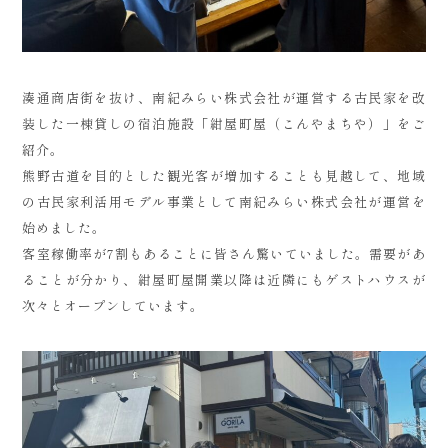
湊通商店街を抜け、南紀みらい株式会社が運営する古民家を改
装した一棟貸しの宿泊施設「紺屋町屋（こんやまちや）」をご
紹介。
熊野古道を目的とした観光客が増加することも見越して、地域
の古民家利活用モデル事業として南紀みらい株式会社が運営を
始めました。
客室稼働率が7割もあることに皆さん驚いていました。需要があ
ることが分かり、紺屋町屋開業以降は近隣にもゲストハウスが
次々とオープンしています。