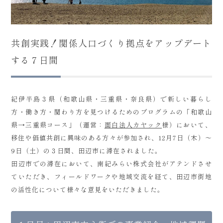
共創実践！関係人口づくり拠点をアップデート
する７日間
紀伊半島３県（和歌山県・三重県・奈良県）で新しい暮らし
方・働き方・関わり方を見つけるためのプログラムの「和歌山
県→三重県コース」（運営：
面白法人カヤック
様）において、
移住や価値共創に興味のある方々が参加され、12月7日（木）～
9日（土）の３日間、田辺市に滞在されました。
田辺市での滞在において、南紀みらい株式会社がアテンドさせ
ていただき、フィールドワークや地域交流を経て、田辺市街地
の活性化について様々な意見をいただきました。