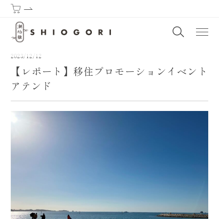
潮垢離からはじまる熊野古道 | SHIOGORI (Purification by the sea) : T
2023/12/12
【レポート】移住プロモーションイベント
アテンド