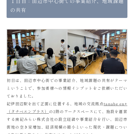
１日目：田辺市中心街での事業紹介、地域課題
の共有
初日は、田辺市中心街での事業紹介、地域課題の共有がテーマ
ということで、参加者様への情報インプットをご依頼いただい
ておりました。
紀伊田辺駅を出て正面に位置する、地域の交流拠点
tanabe en+
（タナベエンプラス）
の2階のワークスペースにて、施設を運営
する南紀みらい株式会社の設立経緯や事業紹介を行い、田辺市
街地の空き家増加、経済規模の縮小といった現状・課題につい