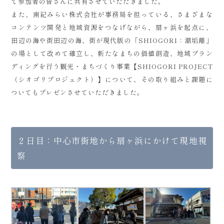
て参加者の皆さんに共有させていただきました。
また、南紀みらい株式会社が事務局を担っている、さまざまな
コンテンツ開発と地域資源をつなげながら、扇ヶ浜を起点に、
田辺の海や街田辺の海、街が現代版の「SHIOGORI：潮垢離」
の場として改めて確立し、新たなまちの価値創造、地域ブラン
ディングを行う観光・まちづくり事業【SHIOGORI PROJECT
（シオゴリプロジェクト）】について、その取り組みと課題に
ついてもプレゼンさせていただきました。
２日目：中心市街地から扇ヶ浜にかけて現地視
察