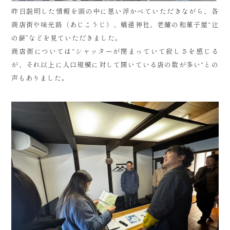
昨日説明した情報を頭の中に思い浮かべていただきながら、各
商店街や味光路（あじこうじ）、蟻通神社、老舗の和菓子屋“辻
の餅”などを見ていただきました。
商店街については“シャッターが閉まっていて寂しさを感じる
が、それ以上に人口規模に対して開いている店の数が多い“との
声もありました。