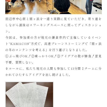
田辺市中心街と扇ヶ浜を一通り実際に見ていただき、寄り道を
しながら最後はコワーキングスペースに戻ってディスカッショ
ン。
今回は、参加者の方が地元の鎌倉市内で主催しているイベン
ト“KAMACON”方式で、高速ブレーンストーミングで「扇ヶ浜
の冬のコンテンツを考える」を行う運びとなりました。
①ぶっ飛びOK！②乗っかりOK！③アイデアの数が勝負！意見
不要、質問しない。
をルールに、私たち地元の人間も参加して13分間２チームに分
かれてひたすらアイデアを出し続けました。