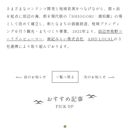
さまざまなコンテンツ開発と地域資源をつなげながら、扇ヶ浜
を起点に田辺の海、街を現代版の「SHIOGORI：潮垢離」の場
として改めて確立し、新たなまちの価値創造、地域ブランディ
ングを行う観光・まちづくり事業。 2022年より、
田辺市熊野ツ
ーリズムビューロー
、
南紀みらい株式会社
、
AND LOCAL
の３
社連携により取り組んでおります。
前のお知らせ
一覧へ戻る
次のお知らせ
おすすめ記事
PICK UP