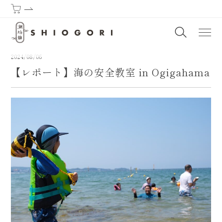
潮垢離からはじまる熊野古道 | SHIOGORI (Purification by the sea) : T
2024/08/06
【レポート】海の安全教室 in Ogigahama