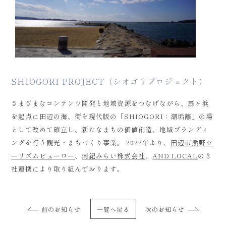
SHIOGORI PROJECT（シオゴリプロジェクト）
さまざまなコンテンツ開発と地域資源をつなげながら、扇ヶ浜
を起点に田辺の海、街を現代版の「SHIOGORI：潮垢離」の場
として改めて確立し、新たなまちの価値創造、地域ブランディ
ングを行う観光・まちづくり事業。 2022年より、
田辺市熊野ツ
ーリズムビューロー
、
南紀みらい株式会社
、
AND LOCAL
の３
社連携により取り組んでおります。
前のお知らせ
一覧へ戻る
次のお知らせ