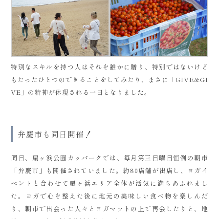
特別なスキルを持つ人はそれを誰かに贈り、特別ではないけど
もたったひとつのできることをしてみたり、まさに「GIVE&GI
VE」の精神が体現される一日となりました。
弁慶市も同日開催！
同日、扇ヶ浜公園カッパークでは、毎月第三日曜日恒例の朝市
「弁慶市」も開催されていました。約80店舗が出店し、ヨガイ
ベントと合わせて扇ヶ浜エリア全体が活気に満ちあふれまし
た。ヨガで心を整えた後に地元の美味しい食べ物を楽しんだ
り、朝市で出会った人々とヨガマットの上で再会したりと、地