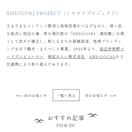
SHIOGORI PROJECT（シオゴリプロジェクト）
さまざまなコンテンツ開発と地域資源をつなげながら、扇ヶ浜
を起点に田辺の海、街を現代版の「SHIOGORI：潮垢離」の場
として改めて確立し、新たなまちの価値創造、地域ブランディ
ングを行う観光・まちづくり事業。 2022年より、
田辺市熊野ツ
ーリズムビューロー
、
南紀みらい株式会社
、
AND LOCAL
の３
社連携により取り組んでおります。
前のお知らせ
一覧へ戻る
次のお知らせ
おすすめ記事
PICK UP