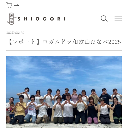
潮垢離からはじまる熊野古道 | SHIOGORI (Purification by the sea) : T
2025/06/20
【レポート】ヨガムドラ和歌山たなべ2025