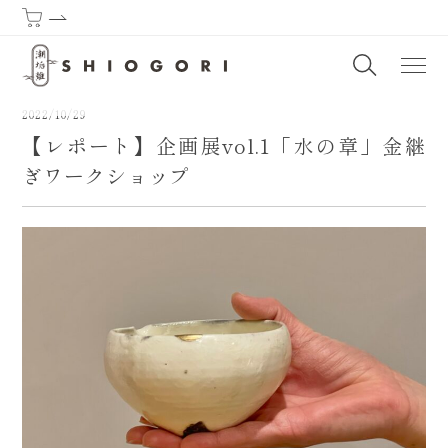
潮垢離からはじまる熊野古道 | SHIOGORI (Purification by the sea) : T
2022/10/29
【レポート】企画展vol.1「水の章」金継
ぎワークショップ