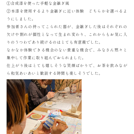
①合成漆を使った手軽な金継ぎ風
②本漆を使用するより金継ぎに近い体験 どちらかを選べるよ
うにしました。
参加者さんの持ってこられた器が、金継ぎした後はそれぞれの
欠けや割れが個性となって生まれ変わり、これからもお気に入
りのうつわであり続けるのはとても有意義でした。
なかなか体験できる機会のない貴重な機会で、みなさん黙々と
集中して作業に取り組んでおられました。
仕上がり後はとても嬉しそうな笑顔ばかりで、お茶を飲みなが
ら和気あいあいと歓談する時間も楽しそうでした。