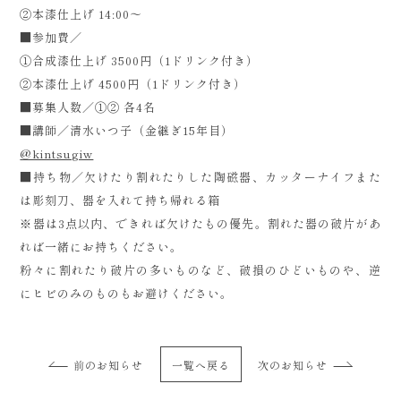
②本漆仕上げ 14:00〜
■参加費／
①合成漆仕上げ 3500円（1ドリンク付き）
②本漆仕上げ 4500円（1ドリンク付き）
■募集人数／①② 各4名
■講師／清水いつ子（金継ぎ15年目）
@kintsugiw
■持ち物／欠けたり割れたりした陶磁器、カッターナイフまた
は彫刻刀、器を入れて持ち帰れる箱
※器は3点以内、できれば欠けたもの優先。割れた器の破片があ
れば一緒にお持ちください。
粉々に割れたり破片の多いものなど、破損のひどいものや、逆
にヒビのみのものもお避けください。
前のお知らせ
一覧へ戻る
次のお知らせ