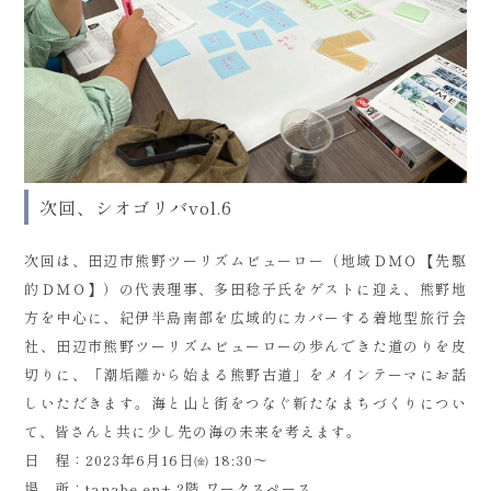
次回、シオゴリバvol.6
次回は、田辺市熊野ツーリズムビューロー（地域ＤＭＯ【先駆
的ＤＭＯ】）の代表理事、多田稔子氏をゲストに迎え、熊野地
方を中心に、紀伊半島南部を広域的にカバーする着地型旅行会
社、田辺市熊野ツーリズムビューローの歩んできた道のりを皮
切りに、「潮垢離から始まる熊野古道」をメインテーマにお話
しいただきます。海と山と街をつなぐ新たなまちづくりについ
て、皆さんと共に少し先の海の未来を考えます。
日 程：2023年6月16日㈮ 18:30～
場 所：tanabe en+ 2階 ワークスペース