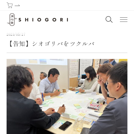
潮垢離からはじまる熊野古道 | SHIOGORI (Purification by the sea) : T
2023/05/27
【告知】シオゴリバをツクルバ