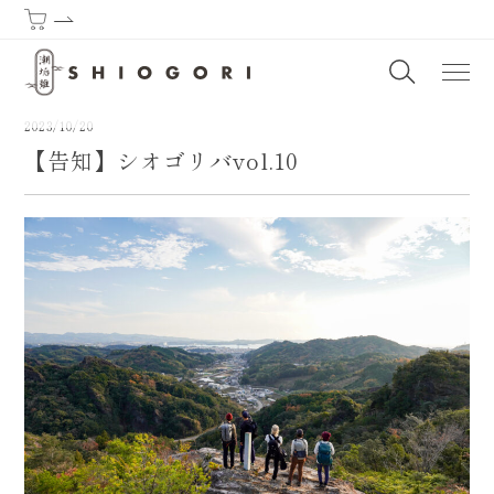
潮垢離からはじまる熊野古道 | SHIOGORI (Purification by the sea) : T
2023/10/20
【告知】シオゴリバvol.10