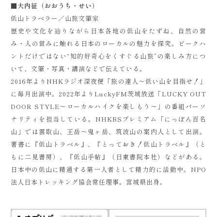
■大内征（おおうち・せい）
低山トラベラー／山旅文筆家
歴史や文化を辿りながら日本各地の低山をたずね、自然の営
み・人の営みに触れる日本のローカルの魅力を探究。ピークハ
ントだけではない“知的好奇心をくすぐる山旅”の楽しみ方につ
いて、文筆・写真・講演などで伝えている。
2016年よりNHKラジオ深夜便「旅の達人～低い山を目指せ！」
に毎月出演中。2022年よりLuckyFM茨城放送「LUCKY OUT
DOOR STYLE～ローカルハイクを楽しもう～」の番組パーソ
ナリティを担当している。NHKBSプレミアム「にっぽん百名
山」では雲取山、王岳～鬼ヶ岳、筑波山の案内人として出演。
著書に『低山トラベル』、『とっておき！低山トラベル』（と
もに二見書房）、『低山手帖』（日東書院本社）などがある。
日本中の低山に精通する第一人者として精力的に活動中。NPO
法人日本トレッキング協会常任理事。宮城県出身。