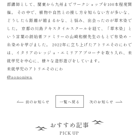
部講師として、関東から九州までワークショップを100本程度開
催。 その中で、植物や自然との接し方を知らない方が多いな、
どうしたら距離が縮まるかな、と悩み、出会ったのが草木染で
した。 京都の川島テキスタイルスクールを経て、「草木染」と
いう言葉の創始者ファミリーの山崎和樹先生のもとで布染め・
糸染めを学びました。 2022年に立ち上げたアトリエそのにわで
は、イタリアのレッジョ・エミリアアプローチを取り入れ、未
就学児を中心に、様々な造形遊びをしています。
未就学児のアトリエそのにわ
@sononiwa
前のお知らせ
一覧へ戻る
次のお知らせ
おすすめ記事
PICK UP