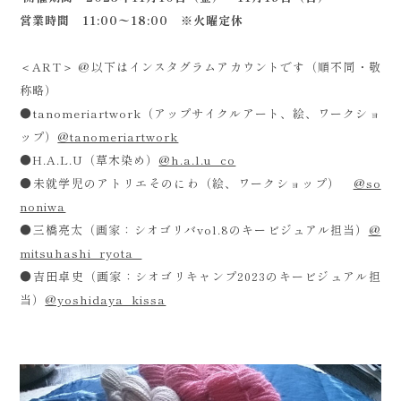
営業時間 11:00〜18:00 ※火曜定休
＜ART＞ @以下はインスタグラムアカウントです（順不同・敬
称略）
●tanomeriartwork（アップサイクルアート、絵、ワークショ
ップ）
@tanomeriartwork
●H.A.L.U（草木染め）
@h.a.l.u_co
●未就学児のアトリエそのにわ（絵、ワークショップ）
@so
noniwa
●三橋亮太（画家：シオゴリバvol.8のキービジュアル担当）
@
mitsuhashi_ryota_
●吉田卓史（画家：シオゴリキャンプ2023のキービジュアル担
当）
@yoshidaya_kissa