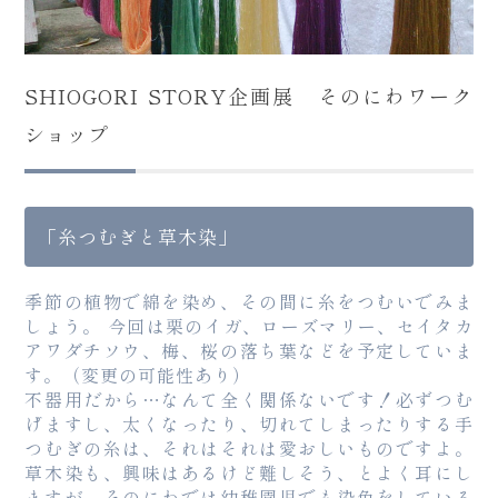
SHIOGORI STORY企画展 そのにわワーク
ショップ
「糸つむぎと草木染」
季節の植物で綿を染め、その間に糸をつむいでみま
しょう。 今回は栗のイガ、ローズマリー、セイタカ
アワダチソウ、梅、桜の落ち葉などを予定していま
す。（変更の可能性あり）
不器用だから…なんて全く関係ないです！必ずつむ
げますし、太くなったり、切れてしまったりする手
つむぎの糸は、それはそれは愛おしいものですよ。
草木染も、興味はあるけど難しそう、とよく耳にし
ますが、そのにわでは幼稚園児でも染色をしている