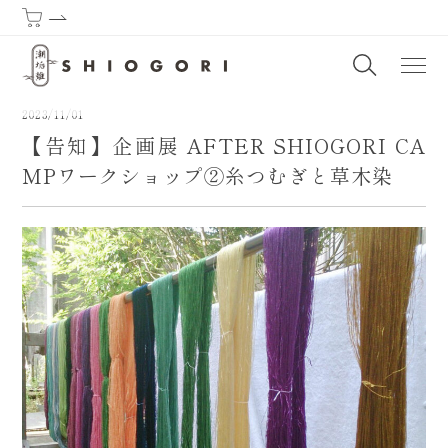
潮垢離からはじまる熊野古道 | SHIOGORI (Purification by the sea) : T
2023/11/01
【告知】企画展 AFTER SHIOGORI CA
MPワークショップ②糸つむぎと草木染