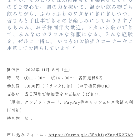
のでご安心を。 肩の力を抜いて、温かい飲み物でも
飲みながら、ふわっふわのワタをにぎにぎしつつ、
皆さんと手仕事できるのを楽しみにしております！
もちろん、お子様同伴大歓迎。ワタから糸ができ
て、みんなのカラフルな洋服になる、そんな経験
を、ぜひご一緒に。 いつものお絵描きコーナーをご
用意してお待ちしています！
開催日： 2023年 11月18日（土）
時 間：①11：00～ ②14：00～ 各回定員5名
参加費：3,000円（ドリンク付き）（お子様同伴OK）
支払い：当日現地で参加費をお支払いください。
（現金、クレジットカード、PayPay等キャッシュレス決済も利
用可能）
持ち物：なし
申し込みフォーム：
https://forms.gle/WAkfzyZuqdX2Kb9