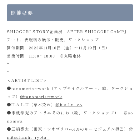
開催概要
SHIOGORI STORY企画展「AFTER SHIOGORI CAMP」
アート、表現物の展示・販売、ワークショップ
開催期間 2023年11月10日（金）～11月19日（日）
営業時間 11:00〜18:00 ※火曜定休
*
*
＜ARTIST LIST＞
●tanomeriartwork（アップサイクルアート、絵、ワークショ
ップ）
@tanomeriartwork
●H.A.L.U（草木染め）
@h.a.l.u_co
●未就学児のアトリエそのにわ（絵、ワークショップ）
@so
noniwa
●三橋亮太（画家：シオゴリバvol.8のキービジュアル担当）
@
mitsuhashi_ryota_