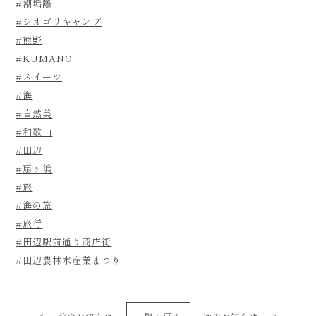
#潮垢離
#シオゴリキャンプ
#熊野
#KUMANO
#スイーツ
#海
#自然美
#和歌山
#田辺
#扇ヶ浜
#旅
#海の旅
#旅行
#田辺駅前通り商店街
#田辺農林水産業まつり