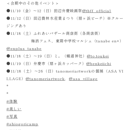
＜会期中のその他イベント＞
●11/10（金）～12（日）田辺弁慶映画祭
@tbff_official
●11/12（日）田辺農林水産業まつり（扇ヶ浜ビーチ）※クルー
ジングあり
●11/18（土）ふれあいバザール商店街（各商店街）
梅酒フェス、東陽中学校マルシェ（tanabe en+）
@enplus_tanabe
●11/18（土）～19（日）と。（蟻通神社）
@to.toukei
●11/19（日）弁慶市（扇ヶ浜カッパーク）
@benkeiichi
●11/18（土）～26（日）tanomeriartworkの個展（ASA VI
LLAGE）
@tanomeriartwork
，
@asa_village
*
*
#体験
#美しい
#写真
#shiogoricamp