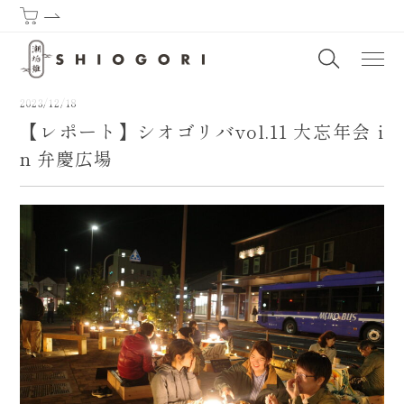
潮垢離からはじまる熊野古道 | SHIOGORI (Purification by the sea) : T
2023/12/18
【レポート】シオゴリバvol.11 大忘年会 i
n 弁慶広場