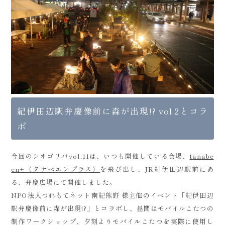
紀伊田辺駅弁慶像前に森が出現!? vol.2とコラ
ボ
今回のシオゴリバvol.11は、いつも開催している会場、
tanabe
en+（タナベエンプラス）
を飛び出し、JR紀伊田辺駅前にあ
る、弁慶広場にて開催しました。
NPO法人つれもてネット南紀熊野 様主催のイベント「紀伊田辺
駅弁慶像前に森が出現!?」とコラボし、昼間はモバイルこたつの
制作ワークショップ、夕刻よりモバイルこたつを実際に使用し