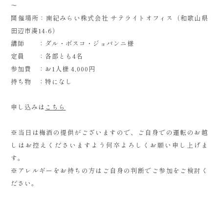
～
開催場所：南紀みらい株式会社 サテライトオフィス（和歌山県
田辺市湊14-6）
講師 ：ダル・ボスコ・ジョバンニ様
定員 ：各部とも4名
参加費 ：お1人様 4,000円
持ち物 ：特になし
申し込みは
こちら
※当日は梅酒の提供がございますので、ご自身での運転のお越
しはお控えくださいますよう何卒よろしくお願い申し上げま
す。
※アレルギーをお持ちの方はご自身の判断でご参加をご検討く
ださい。