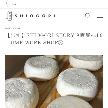
潮垢離からはじまる熊野古道 | SHIOGORI (Purification by the sea) : T
2024/05/21
【告知】SHIOGORI STORY企画展vol.6
UME WORK SHOP②