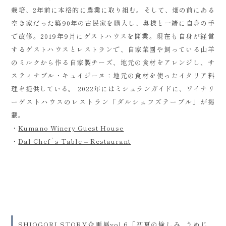
栽培、2年前に本格的に農業に取り組む。そして、畑の前にある
空き家だった築90年の古民家を購入し、奥様と一緒に自身の手
で改修。2019年9月にゲストハウスを開業。現在も自身が経営
するゲストハウスとレストランで、自家菜園や飼っている山羊
のミルクから作る自家製チーズ、地元の食材をアレンジし、サ
スティナブル・キュイジーヌ：地元の食材を使ったイタリア料
理を提供している。 2022年にはミシュランガイドに、ワイナリ
ーゲストハウスのレストラン「ダルシェフズテーブル」が掲
載。
・
Kumano Winery Guest House
・
Dal Chef`s Table – Restaurant
SHIOGORI STORY企画展vol.6「初夏の愉しみ うめじ