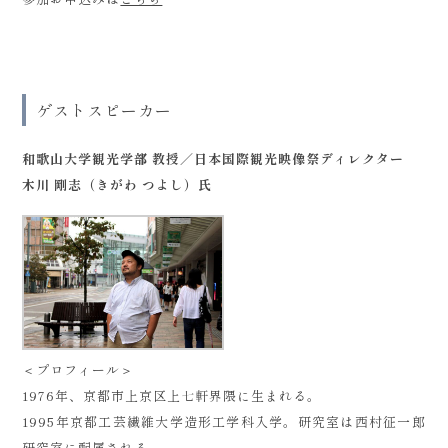
ゲストスピーカー
和歌山大学観光学部 教授／日本国際観光映像祭ディレクター
木川 剛志（きがわ つよし）氏
＜プロフィール＞
1976年、京都市上京区上七軒界隈に生まれる。
1995年京都工芸繊維大学造形工学科入学。研究室は西村征一郎
研究室に配属される。