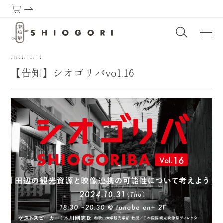
潮垢離からはじまる熊野古道 | SHIOGORI (Purification by the sea) : T
2024/10/14
【告知】シオゴリバvol.16