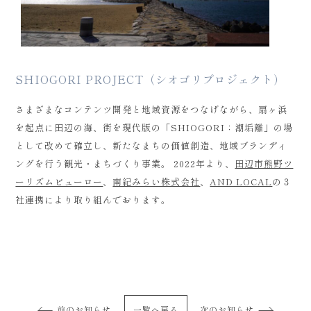
SHIOGORI PROJECT（シオゴリプロジェクト）
さまざまなコンテンツ開発と地域資源をつなげながら、扇ヶ浜
を起点に田辺の海、街を現代版の「SHIOGORI：潮垢離」の場
として改めて確立し、新たなまちの価値創造、地域ブランディ
ングを行う観光・まちづくり事業。 2022年より、
田辺市熊野ツ
ーリズムビューロー
、
南紀みらい株式会社
、
AND LOCAL
の３
社連携により取り組んでおります。
前のお知らせ
一覧へ戻る
次のお知らせ