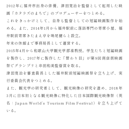
2012年に福井市出身の俳優、津田寛治を監督として起用した映
画「カタラズのまちで」のプロデューサーをつとめる。
これをきっかけとして、自身も監督としての短編映画製作を始
める。また、2014年1月から福井駅前に落語専門の寄席小屋、福
井駅前寄席きたまえ亭を鳴尾健らと設立。
年末の休館まで事務局長として運営する。
2015年4月から和歌山大学観光学部准教授。学生たちと短編映画
を製作し、2017年に製作した「替わり目」が第9回商店街映画
祭でグランプリと串田和美監督賞を取る。
津田寛治を審査員長とした福井駅前短編映画祭を立ち上げ、実
行委員会代表をつとめる。
また、観光学の研究者として、観光映像の研究を進め、2018年
3月に日本初となる観光映像に特化した日本国際観光映像祭（英
名：Japan World’s Tourism Film Festival）を立ち上げて
いる。