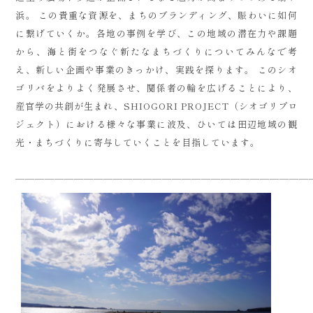
浜。 この貴重な資源を、まちのブランディング、賑わいに如何
に繋げていくか。各地の事例を学び、この地域の潜在力や課題
から、海と街をつなぐ新たなまちづくりについてみんなで考
え、新しい企画や事業のきっかけ、実践を探ります。 このシオ
ゴリバをよりよく発展させ、関係者の輪を広げることにより、
産官学の共創が生まれ、SHIOGORI PROJECT（シオゴリプロ
ジェクト）における様々な事業に波及、ひいては田辺地域の観
光・まちづくりに寄与していくことを目指しています。
——————————————————————————————