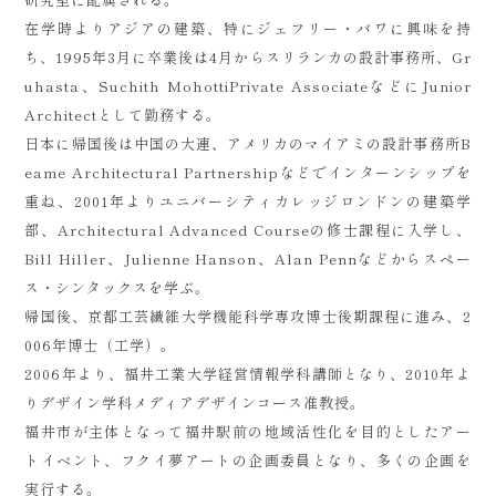
在学時よりアジアの建築、特にジェフリー・バワに興味を持
ち、1995年3月に卒業後は4月からスリランカの設計事務所、Gr
uhasta、Suchith MohottiPrivate AssociateなどにJunior
Architectとして勤務する。
日本に帰国後は中国の大連、アメリカのマイアミの設計事務所B
eame Architectural Partnershipなどでインターンシップを
重ね、2001年よりユニバーシティカレッジロンドンの建築学
部、Architectural Advanced Courseの修士課程に入学し、
Bill Hiller、Julienne Hanson、Alan Pennなどからスペー
ス・シンタックスを学ぶ。
帰国後、京都工芸繊維大学機能科学専攻博士後期課程に進み、2
006年博士（工学）。
2006年より、福井工業大学経営情報学科講師となり、2010年よ
りデザイン学科メディアデザインコース准教授。
福井市が主体となって福井駅前の地域活性化を目的としたアー
トイベント、フクイ夢アートの企画委員となり、多くの企画を
実行する。