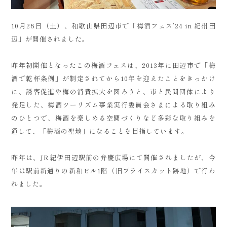
10月26日（土）、和歌山県田辺市で「梅酒フェス’24 in 紀州田
辺」が開催されました。
昨年初開催となったこの梅酒フェスは、2013年に田辺市で「梅
酒で乾杯条例」が制定されてから10年を迎えたことをきっかけ
に、誘客促進や梅の消費拡大を図ろうと、市と民間団体により
発足した、梅酒ツーリズム事業実行委員会さまによる取り組み
のひとつで、梅酒を楽しめる空間づくりなど多彩な取り組みを
通して、「梅酒の聖地」になることを目指しています。
昨年は、JR紀伊田辺駅前の弁慶広場にて開催されましたが、今
年は駅前新通りの新和ビル1階（旧プライスカット跡地）で行わ
れました。