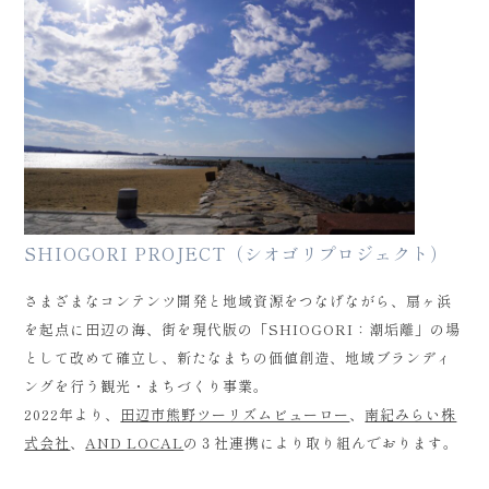
SHIOGORI PROJECT（シオゴリプロジェクト）
さまざまなコンテンツ開発と地域資源をつなげながら、扇ヶ浜
を起点に田辺の海、街を現代版の「SHIOGORI：潮垢離」の場
として改めて確立し、新たなまちの価値創造、地域ブランディ
ングを行う観光・まちづくり事業。
2022年より、
田辺市熊野ツーリズムビューロー
、
南紀みらい株
式会社
、
AND LOCAL
の３社連携により取り組んでおります。