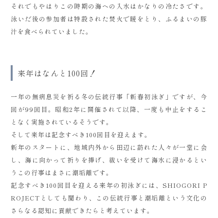
それでもやはりこの時期の海への入水はかなりの冷たさです。
泳いだ後の参加者は特設された焚火で暖をとり、ふるまいの豚
汁を食べられていました。
来年はなんと100回！
一年の無病息災を祈る冬の伝統行事「新春初泳ぎ」ですが、今
回が99回目。昭和2年に開催されて以降、一度も中止をするこ
となく実施されているそうです。
そして来年は記念すべき100回目を迎えます。
新年のスタートに、地域内外から田辺に訪れた人々が一堂に会
し、海に向かって祈りを捧げ、祓いを受けて海水に浸かるとい
うこの行事はまさに潮垢離です。
記念すべき100回目を迎える来年の初泳ぎには、SHIOGORI P
ROJECTとしても関わり、この伝統行事と潮垢離という文化の
さらなる認知に貢献できたらと考えています。