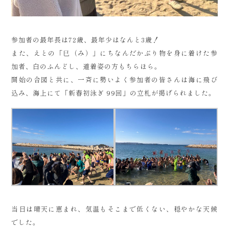
参加者の最年長は72歳、最年少はなんと3歳！
また、えとの「巳（み）」にちなんだかぶり物を身に着けた参
加者、白のふんどし、道着姿の方もちらほら。
開始の合図と共に、一斉に勢いよく参加者の皆さんは海に飛び
込み、海上にて「新春初泳ぎ 99回」の立札が掲げられました。
当日は晴天に恵まれ、気温もそこまで低くない、穏やかな天候
でした。