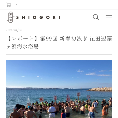
潮垢離からはじまる熊野古道 | SHIOGORI (Purification by the sea) : T
2025/01/06
【レポート】第99回 新春初泳ぎ in田辺扇
ヶ浜海水浴場